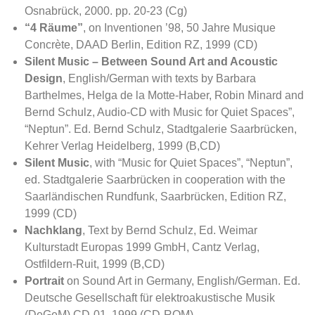
Osnabrück, 2000. pp. 20-23 (Cg)
“4 Räume”
, on Inventionen ’98, 50 Jahre Musique
Concrète, DAAD Berlin, Edition RZ, 1999 (CD)
Silent Music – Between Sound Art and Acoustic
Design
, English/German with texts by Barbara
Barthelmes, Helga de la Motte-Haber, Robin Minard and
Bernd Schulz, Audio-CD with Music for Quiet Spaces”,
“Neptun”. Ed. Bernd Schulz, Stadtgalerie Saarbrücken,
Kehrer Verlag Heidelberg, 1999 (B,CD)
Silent Music
, with “Music for Quiet Spaces”, “Neptun”,
ed. Stadtgalerie Saarbrücken in cooperation with the
Saarländischen Rundfunk, Saarbrücken, Edition RZ,
1999 (CD)
Nachklang
, Text by Bernd Schulz, Ed. Weimar
Kulturstadt Europas 1999 GmbH, Cantz Verlag,
Ostfildern-Ruit, 1999 (B,CD)
Portrait
on Sound Art in Germany, English/German. Ed.
Deutsche Gesellschaft für elektroakustische Musik
(DeGeM) CD-01, 1999 (CD-ROM)