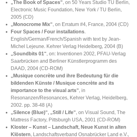
„The Book of Spaces“
, on 50 Years Studio TU Berlin,
Electronic Music Foundation, New York / TU Berlin,
2005 (CD)
„Monocrome Mix“
, on Erratum #4, France, 2004 (CD)
Four Spaces / Four installations
.
English/German/French/Spanish with text by Jean-
Michel Lejeune. Kehrer Verlag Heidelberg, 2004 (B)
„Soundbits 01“
, on: Inventionen 2002, PFAU-Verlag
Saarbrücken and Berliner Künstlerprogramm des
DAAD, 2004 (CD-ROM)
„Musique concrète und ihre Bedeutung für die
bildenden Künste / Musique concrète and its
importance to the visual arts“
, in
Resonanzen/Resonances, Kehrer Verlag, Heidelberg,
2002. pp. 38-48 (A)
„Silence (Blue)“, „Still / Life“
, on Visual Sound, The
Mattress Factory, Pittsburgh USA, 2001 (CD-ROM)
Kloster – Kunst – Landschaft, Neue Kunst in alten
Klöstern
, Landschaftsverband Osnabrücker Land e.V.,