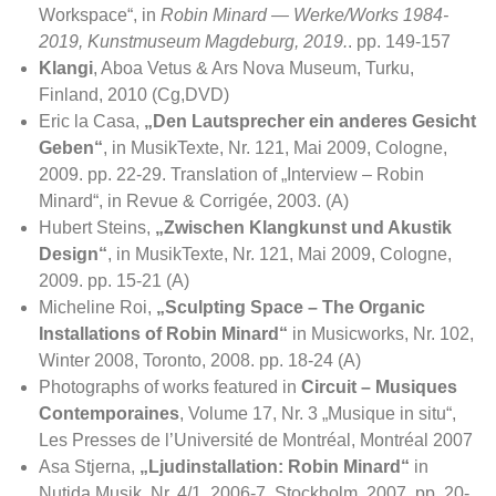
Workspace“, in
Robin Minard — Werke/Works
1984-
2019, Kunstmuseum Magdeburg, 2019.
. pp. 149-157
Klangi
, Aboa Vetus & Ars Nova Museum, Turku,
Finland, 2010 (Cg,DVD)
Eric la Casa,
„Den Lautsprecher ein anderes Gesicht
Geben“
, in MusikTexte, Nr. 121, Mai 2009, Cologne,
2009. pp. 22-29. Translation of „Interview – Robin
Minard“, in Revue & Corrigée, 2003. (A)
Hubert Steins,
„Zwischen Klangkunst und Akustik
Design“
, in MusikTexte, Nr. 121, Mai 2009, Cologne,
2009. pp. 15-21 (A)
Micheline Roi,
„Sculpting Space – The Organic
Installations of Robin Minard“
in Musicworks, Nr. 102,
Winter 2008, Toronto, 2008. pp. 18-24 (A)
Photographs of works featured in
Circuit – Musiques
Contemporaines
, Volume 17, Nr. 3 „Musique in situ“,
Les Presses de l’Université de Montréal, Montréal 2007
Asa Stjerna,
„Ljudinstallation: Robin Minard“
in
Nutida Musik, Nr. 4/1, 2006-7, Stockholm, 2007. pp. 20-