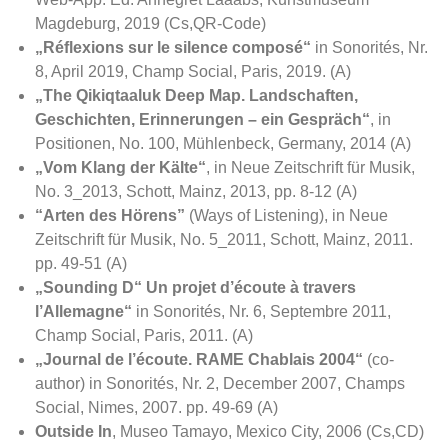
Magdeburg, 2019 (Cs,QR-Code)
„Réflexions sur le silence composé“
in Sonorités, Nr.
8, April 2019, Champ Social, Paris, 2019. (A)
„The Qikiqtaaluk Deep Map. Landschaften,
Geschichten, Erinnerungen – ein Gespräch“
, in
Positionen, No. 100, Mühlenbeck, Germany, 2014 (A)
„Vom Klang der Kälte“
, in Neue Zeitschrift für Musik,
No. 3_2013, Schott, Mainz, 2013, pp. 8-12 (A)
“Arten des Hörens”
(Ways of Listening), in Neue
Zeitschrift für Musik, No. 5_2011, Schott, Mainz, 2011.
pp. 49-51 (A)
„Sounding D“ Un projet d’écoute à travers
l’Allemagne“
in Sonorités, Nr. 6, Septembre 2011,
Champ Social, Paris, 2011. (A)
„Journal de l’écoute. RAME Chablais 2004“
(co-
author) in Sonorités, Nr. 2, December 2007, Champs
Social, Nimes, 2007. pp. 49-69 (A)
Outside In
, Museo Tamayo, Mexico City, 2006 (Cs,CD)