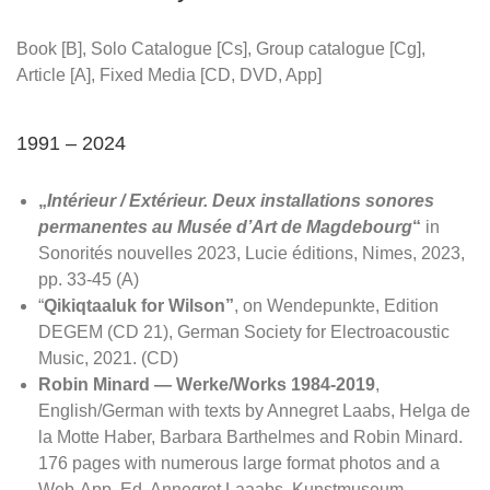
Sound Environments /
Klangwelten
Book [B], Solo Catalogue [Cs], Group catalogue [Cg],
Article [A], Fixed Media [CD, DVD, App]
1991 – 2024
Stationen
„
Intérieur / Extérieur. Deux installations sonores
permanentes au Musée d’Art de Magdebourg
“
in
Sonorités nouvelles 2023, Lucie éditions, Nimes, 2023,
pp. 33-45 (A)
“
Qikiqtaaluk for Wilson”
, on Wendepunkte, Edition
DEGEM (CD 21), German Society for Electroacoustic
Music, 2021. (CD)
Robin Minard — Werke/Works
1984-2019
,
English/German with texts by Annegret Laabs, Helga de
la Motte Haber, Barbara Barthelmes and Robin Minard.
176 pages with numerous large format photos and a
Web-App. Ed. Annegret Laaabs, Kunstmuseum